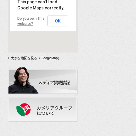
This page can't load
Google Maps correctly.
Do you own this
OK
website?
大きな地図を見る（GoogleMap）