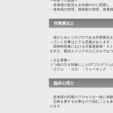
＜外来での業務＞
・患者様の状況をきめ細やかに把握し
・身体面の管理、精神面の管理、患者
作業療法士
遊びとゆとりのプロである作業療法士
っていく仕事はとても意義があります
精神科医療における児童思春期・スト
ますが、横浜カメリアホスピタルでは
＜主な業務＞
うつ病の方を対象にしたOTプログラム
・カフェ ・ヨガ ・ウォーキング ・
臨床心理士
患者様の回復のプロセスを一緒に体験
忍耐を要する仕事なので悩むことも多
けます。