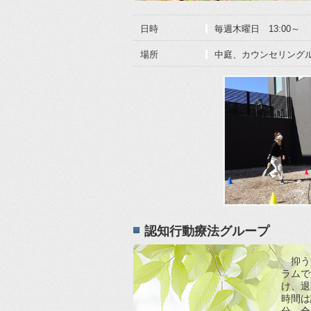
日時
毎週木曜日 13:00～
場所
中庭、カウンセリング
認知行動療法グループ
抑う
ラムで
け、退
時間は
分、全