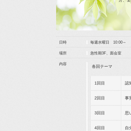
日時
毎週水曜日 10:00～
場所
急性期3F、面会室
内容
各回テーマ
1回目
認
2回目
事
3回目
思
4回目
自