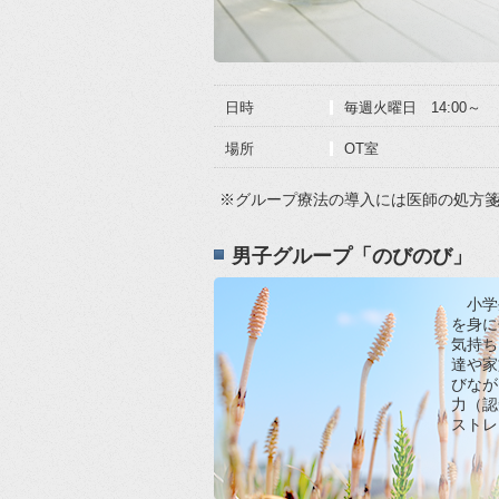
日時
毎週火曜日 14:00～
場所
OT室
※グループ療法の導入には医師の処方
男子グループ「のびのび」
小学
を身に
気持ち
達や家
びなが
力（認
ストレ