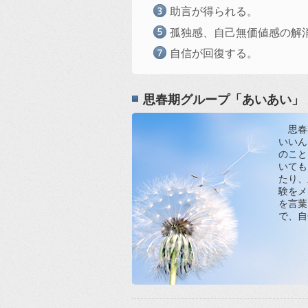
助言が得られる。
孤独感、自己無価値感の解
自信が回復する。
思春期グループ「あいあい」
思春
いいん
のこと
いても
たり、
験をメ
を言葉
で、自