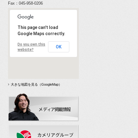
Fax：045-958-0206
This page can't load
Google Maps correctly.
Do you own this
OK
website?
大きな地図を見る（GoogleMap）